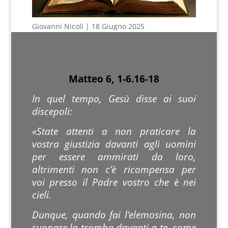
Giovanni Nicoli | 18 Giugno 2025
Matteo 6, 1-6.16-18
In quel tempo, Gesù disse ai suoi
discepoli:
«State attenti a non praticare la
vostra giustizia davanti agli uomini
per essere ammirati da loro,
altrimenti non c’è ricompensa per
voi presso il Padre vostro che è nei
cieli.
Dunque, quando fai l’elemosina, non
suonare la tromba davanti a te, come