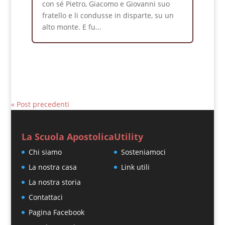
con sé Pietro, Giacomo e Giovanni suo
fratello e li condusse in disparte, su un
alto monte. E fu...
« Post precedenti
La Scuola Apostolica
Utility
Chi siamo
Sosteniamoci
La nostra casa
Link utili
La nostra storia
Contattaci
Pagina Facebook