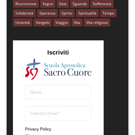
Risurrezione
Segno
Sete
Sguardo
Sofferenza
Solidarietà
Speranza
Spirito
Spiritualità
Tempo
Umanità
Vangelo
Viaggio
Vita
Vita religiosa
Iscriviti
Privacy Policy