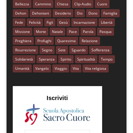
Bellezza
Cammino
Chiesa
Clip-Audio
Cuore
Dehon
Dehoniani
Desiderio
Dio
Dono
Famiglia
Fede
Felicità
Figli
Gesù
Incarnazione
Libertà
Missione
Morte
Natale
Pace
Parola
Pasqua
Preghiera
Profughi
Quaresima
Relazione
Risurrezione
Segno
Sete
Sguardo
Sofferenza
Solidarietà
Speranza
Spirito
Spiritualità
Tempo
Umanità
Vangelo
Viaggio
Vita
Vita religiosa
Iscriviti