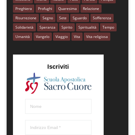
Preghiera
Profughi
Quaresima
Relazione
Risurrezione
Segno
Sete
Sguardo
Sofferenza
Solidarietà
Speranza
Spirito
Spiritualità
Tempo
Umanità
Vangelo
Viaggio
Vita
Vita religiosa
Iscriviti