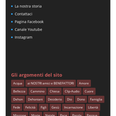
La nostra storia
Contattaci
Pagina Facebook
Canale Youtube
Instagram
Gli argomenti del sito
Acqua
ai NOSTRI amici e BENEFATTORI
Amore
Bellezza
Cammino
Chiesa
Clip-Audio
Cuore
Dehon
Dehoniani
Desiderio
Dio
Dono
Famiglia
Fede
Felicità
Figli
Gesù
Incarnazione
Libertà
Missione
Morte
Natale
Pace
Parola
Pasqua