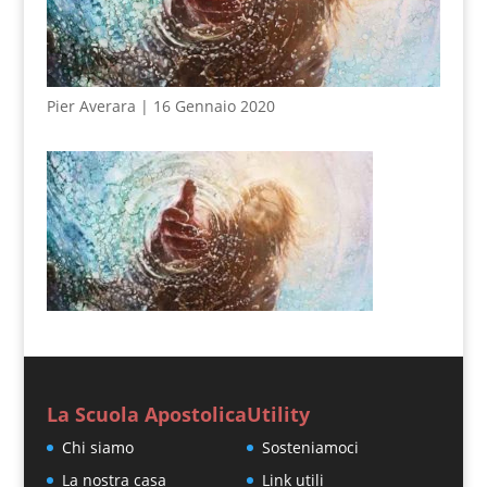
Pier Averara | 16 Gennaio 2020
La Scuola Apostolica
Utility
Chi siamo
Sosteniamoci
La nostra casa
Link utili