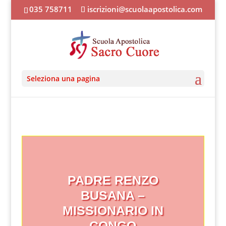
035 758711
iscrizioni@scuolaapostolica.com
Seleziona una pagina
PADRE RENZO
BUSANA –
MISSIONARIO IN
CONGO