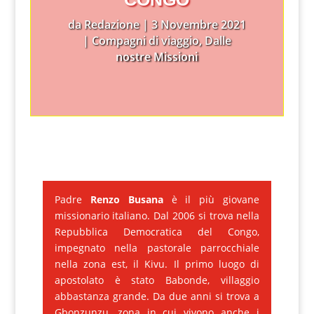
da
Redazione
|
3 Novembre 2021
|
Compagni di viaggio
,
Dalle
nostre Missioni
Padre
Renzo Busana
è il più giovane
missionario italiano. Dal 2006 si trova nella
Repubblica Democratica del Congo,
impegnato nella pastorale parrocchiale
nella zona est, il Kivu. Il primo luogo di
apostolato è stato Babonde, villaggio
abbastanza grande. Da due anni si trova a
Gbonzunzu, zona in cui vivono anche i