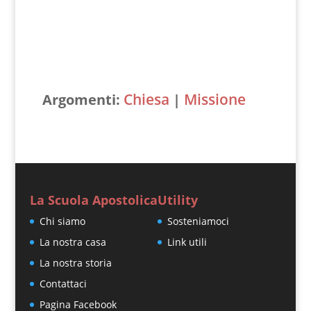
Chiesa
Missione
Argomenti:
|
La Scuola Apostolica
Utility
Chi siamo
Sosteniamoci
La nostra casa
Link utili
La nostra storia
Contattaci
Pagina Facebook