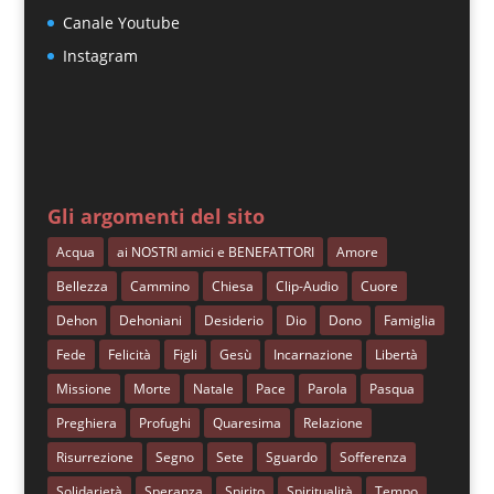
Canale Youtube
Instagram
Gli argomenti del sito
Acqua
ai NOSTRI amici e BENEFATTORI
Amore
Bellezza
Cammino
Chiesa
Clip-Audio
Cuore
Dehon
Dehoniani
Desiderio
Dio
Dono
Famiglia
Fede
Felicità
Figli
Gesù
Incarnazione
Libertà
Missione
Morte
Natale
Pace
Parola
Pasqua
Preghiera
Profughi
Quaresima
Relazione
Risurrezione
Segno
Sete
Sguardo
Sofferenza
Solidarietà
Speranza
Spirito
Spiritualità
Tempo