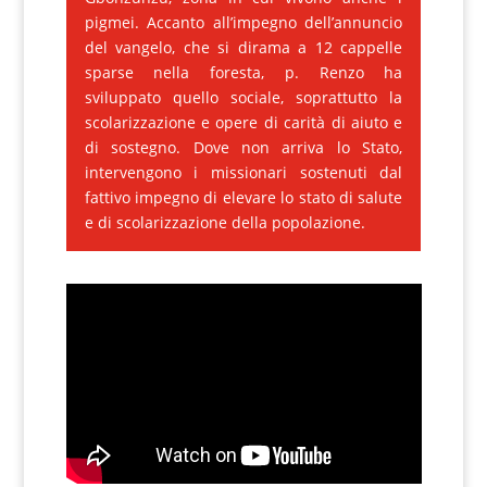
pigmei. Accanto all’impegno dell’annuncio
del vangelo, che si dirama a 12 cappelle
sparse nella foresta, p. Renzo ha
sviluppato quello sociale, soprattutto la
scolarizzazione e opere di carità di aiuto e
di sostegno. Dove non arriva lo Stato,
intervengono i missionari sostenuti dal
fattivo impegno di elevare lo stato di salute
e di scolarizzazione della popolazione.