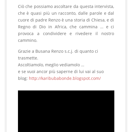
Ciò che possiamo ascoltare da questa intervista,
che è quasi più un racconto, dalle parole e dal
cuore di padre Renzo è una storia di Chiesa, e di
Regno di Dio in Africa, che cammina … e ci
provoca a condividere e rivedere il nostro
cammino.
Grazie a Busana Renzo s.c.j. di quanto ci
trasmette.
Ascoltiamolo, meglio vediamolo …
e se vuoi ancor più saperne di lui vai al suo
blog:
http://karibubabonde.blogspot.com/