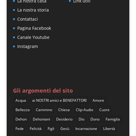
La nostra casa
Link utili
La nostra storia
Contattaci
Pagina Facebook
Canale Youtube
Instagram
Gli argomenti del sito
Acqua
ai NOSTRI amici e BENEFATTORI
Amore
Bellezza
Cammino
Chiesa
Clip-Audio
Cuore
Dehon
Dehoniani
Desiderio
Dio
Dono
Famiglia
Fede
Felicità
Figli
Gesù
Incarnazione
Libertà