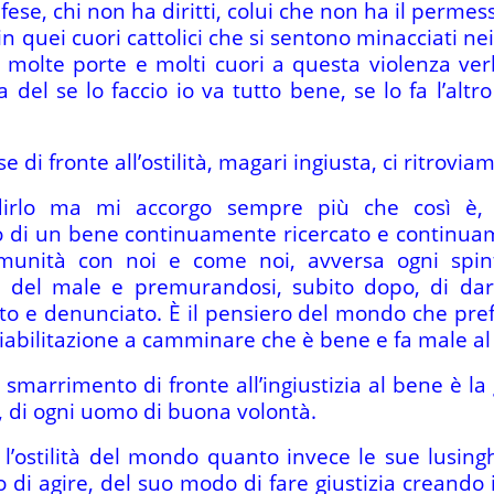
ifese, chi non ha diritti, colui che non ha il perme
in quei cuori cattolici che si sentono minacciati nei 
re molte porte e molti cuori a questa violenza ve
ca del se lo faccio io va tutto bene, se lo fa l’altr
 di fronte all’ostilità, magari ingiusta, ci ritrovia
dirlo ma mi accorgo sempre più che così è, 
o di un bene continuamente ricercato e continua
omunità con noi e come noi, avversa ogni spint
 del male e premurandosi, subito dopo, di dar
o e denunciato. È il pensiero del mondo che prefer
 riabilitazione a camminare che è bene e fa male a
o smarrimento di fronte all’ingiustizia al bene è
, di ogni uomo di buona volontà.
o l’ostilità del mondo quanto invece le sue lusing
di agire, del suo modo di fare giustizia creando i