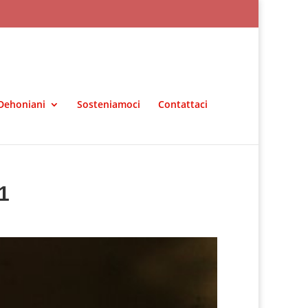
Dehoniani
Sosteniamoci
Contattaci
1