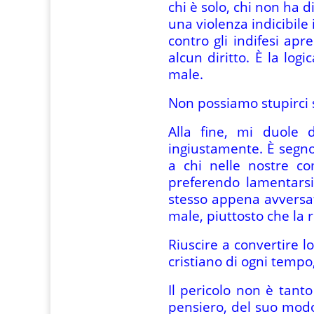
chi è solo, chi non ha d
una violenza indicibile 
contro gli indifesi ap
alcun diritto. È la logi
male.
Non possiamo stupirci se
Alla fine, mi duole 
ingiustamente. È segn
a chi nelle nostre c
preferendo lamentarsi
stesso appena avversat
male, piuttosto che la
Riuscire a convertire l
cristiano di ogni tempo
Il pericolo non è tant
pensiero, del suo modo 