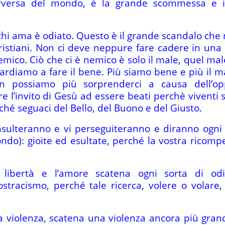
erversa del mondo, è la grande scommessa e 
i ama è odiato. Questo è il grande scandalo che 
 cristiani. Non ci deve neppure fare cadere in un
emico. Ciò che ci è nemico è solo il male, quel ma
tardiamo a fare il bene. Più siamo bene e più il mal
on possiamo più sorprenderci a causa dell’op
e l’invito di Gesù ad essere beati perchè viventi 
rché seguaci del Bello, del Buono e del Giusto.
nsulteranno e vi perseguiteranno e diranno ogni
do): gioite ed esultate, perché la vostra ricompe
a libertà e l’amore scatena ogni sorta di o
l’ostracismo, perché tale ricerca, volere o volare
a violenza, scatena una violenza ancora più gran