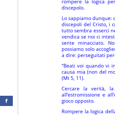
rompere la logica p
discepolo.
Lo sappiamo dunque: ch
discepoli del Cristo, i
tutto sembra esserci n
vendica se noi ci intes
sente minacciato. N
possiamo solo accoglier
a dire: perseguitati pe
“Beati voi quando vi i
causa mia (non del mon
(Mt 5, 11).
Cercare la verità, l
all’estromissione e al
gioco opposto.
Rompere la logica dell