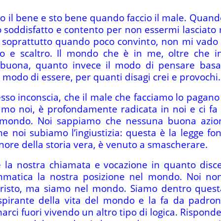
o il bene e sto bene quando faccio il male. Quand
soddisfatto e contento per non essermi lasciato m
, soprattutto quando poco convinto, non mi vad
o e scaltro. Il mondo che è in me, oltre che 
buona, quanto invece il modo di pensare basat
modo di essere, per quanti disagi crei e provochi.
so inconscia, che il male che facciamo lo pagano g
mo noi, è profondamente radicata in noi e ci fa 
del mondo. Noi sappiamo che nessuna buona azio
he noi subiamo l’ingiustizia: questa è la legge fo
gnore della storia vera, è venuto a smascherare.
è la nostra chiamata e vocazione in quanto disc
mmatica la nostra posizione nel mondo. Noi no
Cristo, ma siamo nel mondo. Siamo dentro quest
respirante della vita del mondo e la fa da padro
rci fuori vivendo un altro tipo di logica. Rispond