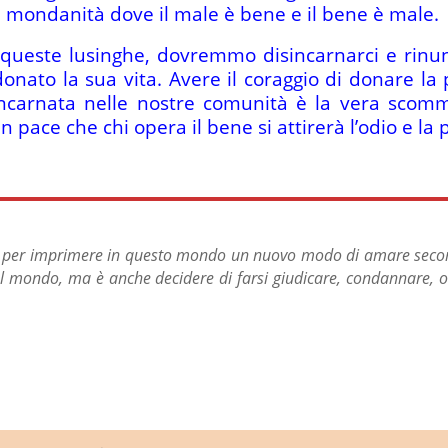
a mondanità dove il male è bene e il bene è male.
queste lusinghe, dovremmo disincarnarci e rin
donato la sua vita. Avere il coraggio di donare la
carnata nelle nostre comunità è la vera scomme
 pace che chi opera il bene si attirerà l’odio e la
io, per imprimere in questo mondo un nuovo modo di amare secondo
à al mondo, ma è anche decidere di farsi giudicare, condannare,