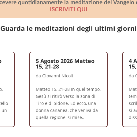
icevere quotidianamente la meditazione del Vangelo 
ISCRIVITI QUI
Guarda le meditazioni degli ultimi giorni
o
5 Agosto 2026 Matteo
4 
15, 21-28
15,
da
Giovanni Nicoli
da
o,
Matteo 15, 21-28 In quel tempo,
Matt
Gesù si ritirò verso la zona di
temp
ello
Tiro e di Sidone. Ed ecco, una
scr
u un
donna cananea, che veniva da
si a
quella regione, si mise...
diss