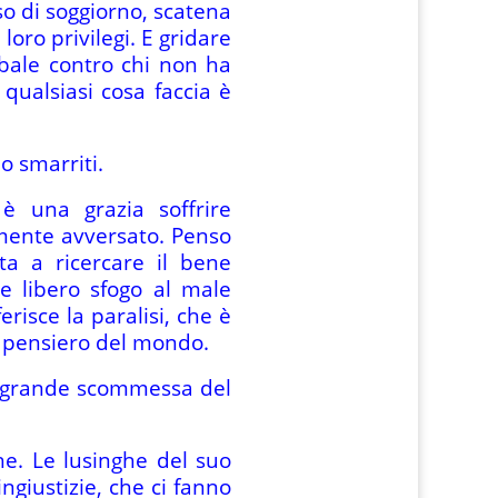
sso di soggiorno, scatena
loro privilegi. E gridare
rbale contro chi non ha
o qualsiasi cosa faccia è
mo smarriti.
è una grazia soffrire
mente avversato. Penso
a a ricercare il bene
e libero sfogo al male
isce la paralisi, che è
l pensiero del mondo.
 la grande scommessa del
he. Le lusinghe del suo
ngiustizie, che ci fanno