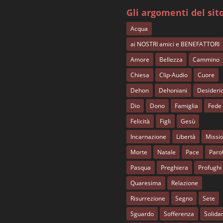
Gli argomenti del sit
Acqua
ai NOSTRI amici e BENEFATTORI
Amore
Bellezza
Cammino
Chiesa
Clip-Audio
Cuore
Dehon
Dehoniani
Desideri
Dio
Dono
Famiglia
Fede
Felicità
Figli
Gesù
Incarnazione
Libertà
Missi
Morte
Natale
Pace
Paro
Pasqua
Preghiera
Profughi
Quaresima
Relazione
Risurrezione
Segno
Sete
Sguardo
Sofferenza
Solidar