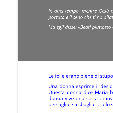
In quel tempo, mentre Gesù pa
portato e il seno che ti ha allat
Ma egli disse: «Beati piuttosto
Le folle erano piene di stupo
Una donna esprime il desider
Questa donna dice Maria be
donna vive una sorta di invi
bersaglio e a sbagliarlo allo