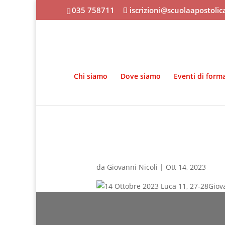
035 758711
iscrizioni@scuolaapostoli
Chi siamo
Dove siamo
Eventi di form
da
Giovanni Nicoli
|
Ott 14, 2023
Giov