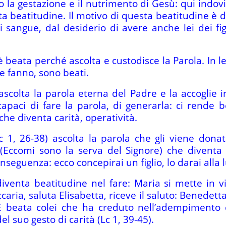
la gestazione e il nutrimento di Gesù: qui indovi
a beatitudine. Il motivo di questa beatitudine è d
i sangue, dal desiderio di avere anche lei dei fig
beata perché ascolta e custodisce la Parola. In lei
e fanno, sono beati.
colta la parola eterna del Padre e la accoglie 
apaci di fare la parola, di generarla: ci rende b
e diventa carità, operatività.
 1, 26-38) ascolta la parola che gli viene donata
(Eccomi sono la serva del Signore) che diventa a
nseguenza: ecco concepirai un figlio, lo darai alla
diventa beatitudine nel fare: Maria si mette in vi
caria, saluta Elisabetta, riceve il saluto: Benedet
E beata colei che ha creduto nell’adempimento d
 suo gesto di carità (Lc 1, 39-45).