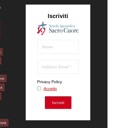
o
Iscriviti
o
one
Privacy Policy
la
Accetto
Iscriviti
ietà