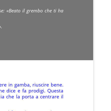
se: «Beato il grembo che ti ha
».
ere in gamba, riuscire bene.
e dice e fa prodigi. Questa
a che la porta a centrare il