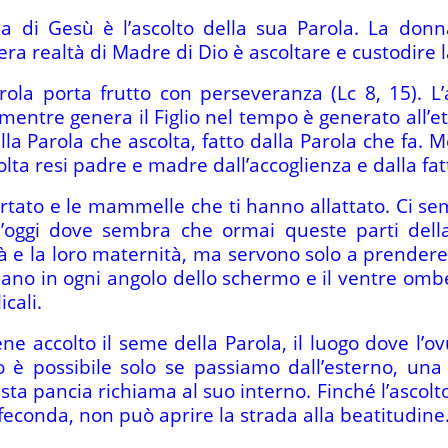
 di Gesù è l’ascolto della sua Parola. La donn
era realtà di Madre di Dio è ascoltare e custodire 
arola porta frutto con perseveranza (Lc 8, 15). L
 mentre genera il Figlio nel tempo è generato all’e
lla Parola che ascolta, fatto dalla Parola che fa
olta resi padre e madre dall’accoglienza e dalla fatti
rtato e le mammelle che ti hanno allattato. Ci se
’oggi dove sembra che ormai queste parti del
 e la loro maternità, ma servono solo a prendere a
o in ogni angolo dello schermo e il ventre ombel
cali.
ne accolto il seme della Parola, il luogo dove l’o
 è possibile solo se passiamo dall’esterno, una
ta pancia richiama al suo interno. Finché l’ascolto
feconda, non può aprire la strada alla beatitudine