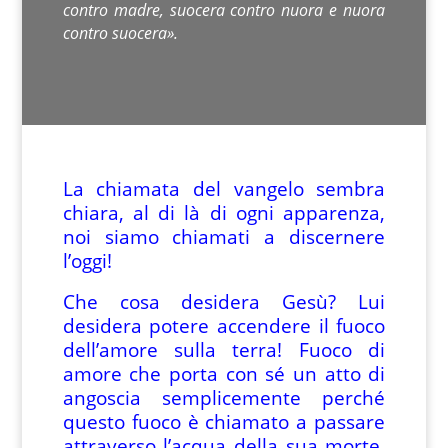
contro madre, suocera contro nuora e nuora
contro suocera».
La chiamata del vangelo sembra
chiara, al di là di ogni apparenza,
noi siamo chiamati a discernere
l’oggi!
Che cosa desidera Gesù? Lui
desidera potere accendere il fuoco
dell’amore sulla terra! Fuoco di
amore che porta con sé un atto di
angoscia semplicemente perché
questo fuoco è chiamato a passare
attraverso l’acqua della sua morte.