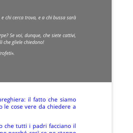
 e chi cerca trova, e a chi bussa sarà
rpe? Se voi, dunque, che siete cattivi,
li che gliele chiedono!
rofeti».
reghiera: il fatto che siamo
ono le cose vere da chiedere a
he tutti i padri facciano il
dono perché così se ne stanno