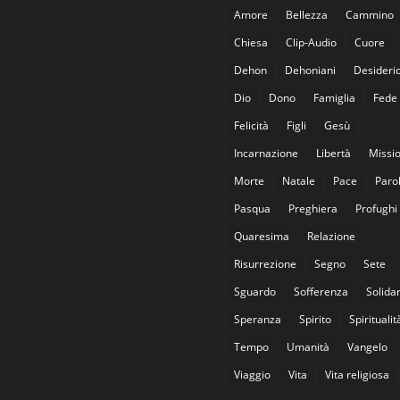
Amore
Bellezza
Cammino
Chiesa
Clip-Audio
Cuore
Dehon
Dehoniani
Desideri
Dio
Dono
Famiglia
Fede
Felicità
Figli
Gesù
Incarnazione
Libertà
Missi
Morte
Natale
Pace
Paro
Pasqua
Preghiera
Profughi
Quaresima
Relazione
Risurrezione
Segno
Sete
Sguardo
Sofferenza
Solidar
Speranza
Spirito
Spiritualit
Tempo
Umanità
Vangelo
Viaggio
Vita
Vita religiosa