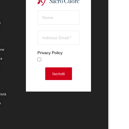
o
one
Privacy Policy
la
Accetto
Iscriviti
ietà
à