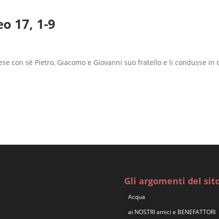
o 17, 1-9
se con sé Pietro, Giacomo e Giovanni suo fratello e li condusse in d
Gli argomenti del sit
Acqua
ai NOSTRI amici e BENEFATTORI