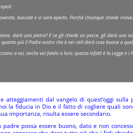
cepoli:
roverete, bussate e vi sarà aperto. Perché chiunque chiede riceve,
n pane, darà una pietra? E se gli chiede un pesce, gli darà una se
, quanto più il Padre vostro che è nei cieli darà cose buone a quel
iano a voi, anche voi fatelo a loro: questa infatti è la Legge e i P
 atteggiamenti dal vangelo di quest’oggi sulla p
oi la fiducia in Dio e il fatto di cogliere quali s
a sua importanza, risulta essere secondario.
padre possa essere buono, dato e non concesso c
e non concesso che dare tutto ciò che i figli chie