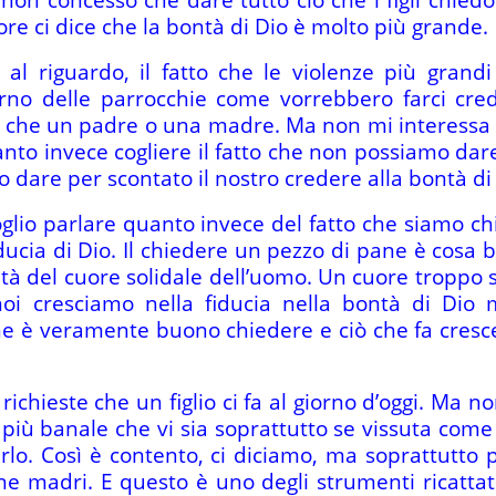
ore ci dice che la bontà di Dio è molto più grande.
l riguardo, il fatto che le violenze più grandi
terno delle parrocchie come vorrebbero farci cr
e che un padre o una madre. Ma non mi interessa t
nto invece cogliere il fatto che non possiamo dar
dare per scontato il nostro credere alla bontà di 
glio parlare quanto invece del fatto che siamo ch
fiducia di Dio. Il chiedere un pezzo di pane è cosa
tà del cuore solidale dell’uomo. Un cuore troppo s
oi cresciamo nella fiducia nella bontà di Dio 
he è veramente buono chiedere e ciò che fa cresc
e richieste che un figlio ci fa al giorno d’oggi. Ma 
e più banale che vi sia soprattutto se vissuta co
rlo. Così è contento, ci diciamo, ma soprattutt
e madri. E questo è uno degli strumenti ricattato