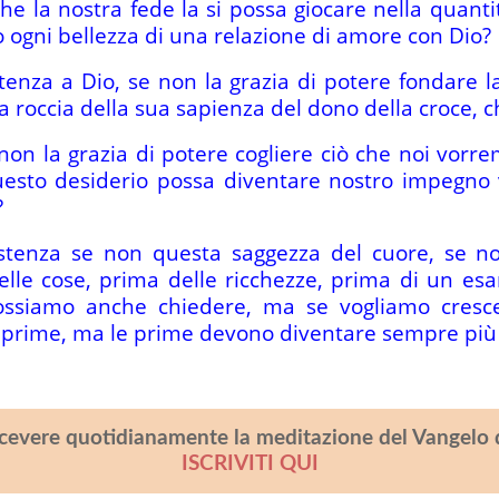
che la nostra fede la si possa giocare nella quanti
o ogni bellezza di una relazione di amore con Dio?
enza a Dio, se non la grazia di potere fondare la
la roccia della sua sapienza del dono della croce, 
on la grazia di potere cogliere ciò che noi vorrem
uesto desiderio possa diventare nostro impegno vit
?
stenza se non questa saggezza del cuore, se no
delle cose, prima delle ricchezze, prima di un e
ssiamo anche chiedere, ma se vogliamo cresce
 prime, ma le prime devono diventare sempre più
icevere quotidianamente la meditazione del Vangelo 
ISCRIVITI QUI