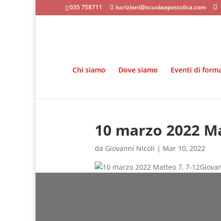
035 758711
iscrizioni@scuolaapostolica.com
Chi siamo
Dove siamo
Eventi di form
10 marzo 2022 Ma
da
Giovanni Nicoli
|
Mar 10, 2022
Giovan