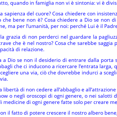
 atto, quando in famiglia non vi è sintonia: vi è divi
a sapienza del cuore? Cosa chiedere con insistenz
ò che bene non è? Cosa chiedere a Dio se non di r
e, ma per l’umanità, per noi: perché Lui è il Padr
a grazia di non perderci nel guardare la pagliuzza
trave che è nel nostro? Cosa che sarebbe saggia p
pacità di relazione.
 a Dio se non il desiderio di entrare dalla porta 
bbagli che ci inducono a ricercare l’entrata larga, q
egliere una via, ciò che dovrebbe indurci a scegl
via.
libertà di non cedere all’abbaglio e all’attrazione 
how o negli oroscopi di ogni genere, o nei salotti d
i di medicine di ogni genere fatte solo per creare m
n il fatto di potere crescere il nostro albero bene