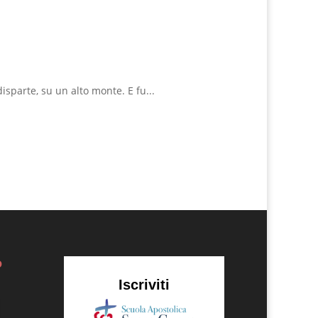
isparte, su un alto monte. E fu...
o
Iscriviti