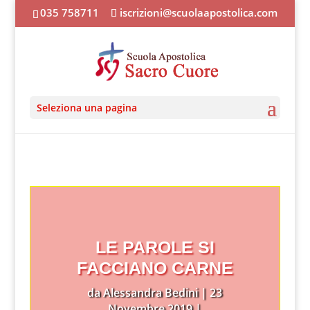
035 758711
iscrizioni@scuolaapostolica.com
Seleziona una pagina
LE PAROLE SI
FACCIANO CARNE
da
Alessandra Bedini
|
23
Novembre 2019
|