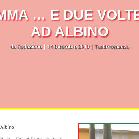
MMA … E DUE VOLTE
AD ALBINO
da
Redazione
|
14 Dicembre 2019
|
Testimonianze
Albino
 figli, ho avuto più volte la