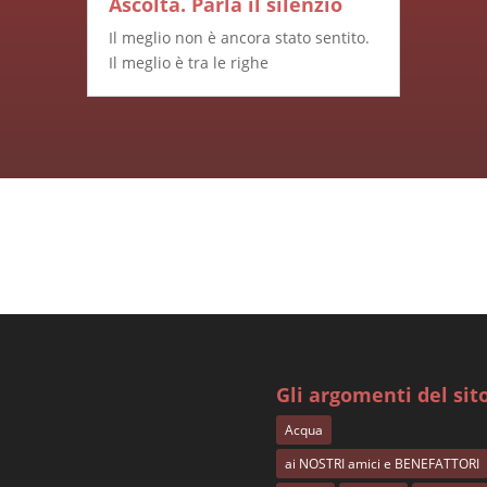
Ascolta. Parla il silenzio
Il meglio non è ancora stato sentito.
Il meglio è tra le righe
Gli argomenti del sit
Acqua
ai NOSTRI amici e BENEFATTORI