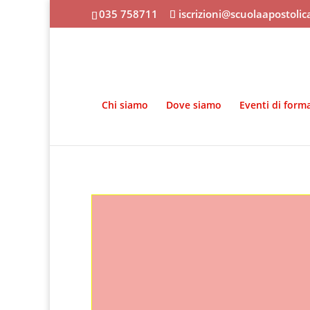
035 758711
iscrizioni@scuolaapostoli
Chi siamo
Dove siamo
Eventi di form