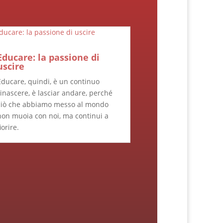
Educare: la passione di
uscire
Educare, quindi, è un continuo
rinascere, è lasciar andare, perché
ciò che abbiamo messo al mondo
non muoia con noi, ma continui a
iorire.