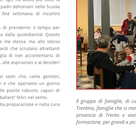
ei padri dehoniani nella Scuola
 fine settimana di incontro
a di prendermi il tempo per
a dalla quotidianità! Questo
 a me stessa, ma allo stesso
ardi che scrutano altrettanti
lia di non accontentarsi, di
 alle aspirazioni e ai desideri
i semi che, come genitori,
gli e che speriamo un giorno
le piante robuste, capaci di
allare” felici nel vento.
Il gruppo di famiglie, di c
ella preparazione e nella cura
Trentino, famiglie che si met
provincia di Trento e viv
formazione, per grandi e pic