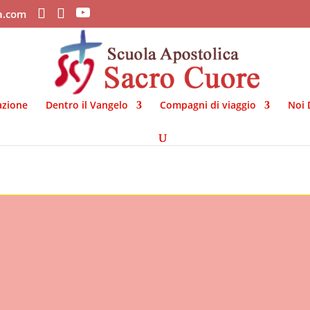
ca.com
azione
Dentro il Vangelo
Compagni di viaggio
Noi 