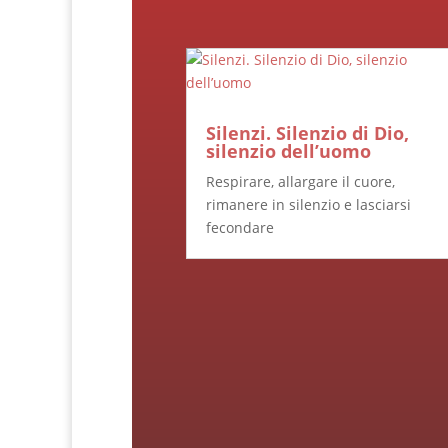
Silenzi. Silenzio di Dio,
silenzio dell’uomo
Respirare, allargare il cuore,
rimanere in silenzio e lasciarsi
fecondare