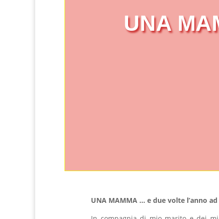
UNA MA
UNA MAMMA … e due volte l’anno ad 
In compagnia di mio marito e dei miei